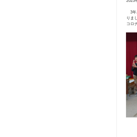
202
3年
りま
コロ