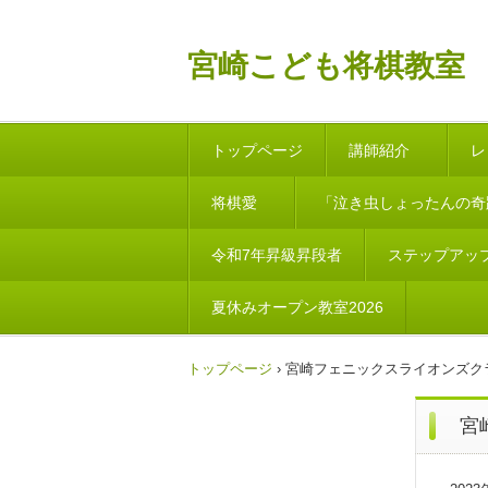
宮崎こども将棋教室
トップページ
講師紹介
レ
将棋愛
「泣き虫しょったんの奇
令和7年昇級昇段者
ステップアッ
夏休みオープン教室2026
トップページ
›
宮崎フェニックスライオンズク
宮