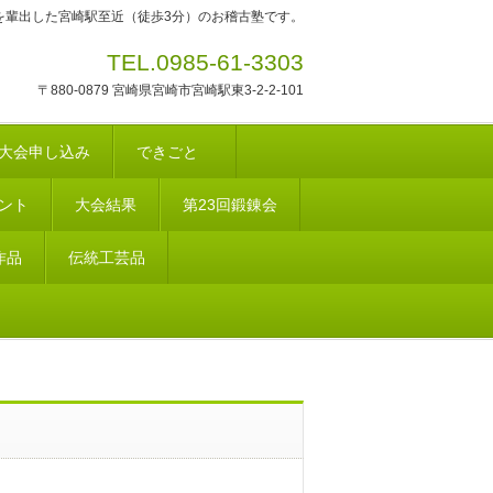
を輩出した宮崎駅至近（徒歩3分）のお稽古塾です。
TEL.0985-61-3303
〒880-0879 宮崎県宮崎市宮崎駅東3-2-2-101
大会申し込み
できごと
ント
大会結果
第23回鍛錬会
作品
伝統工芸品