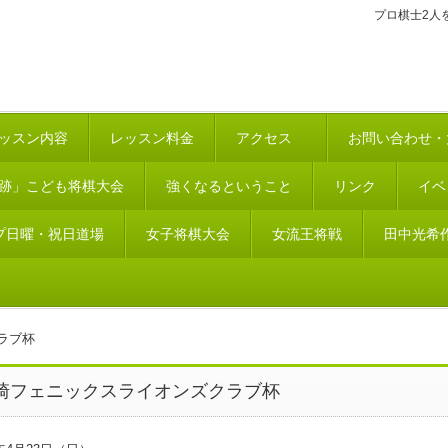
プロ棋士2人
ッスン内容
レッスン料金
アクセス
お問い合わせ・
跡」こども将棋大会
強くなるということ
リンク
イベ
プ日曜・祝日道場
女子将棋大会
女流王将戦
田中光希
ラブ杯
崎フェニックスライオンズクラブ杯